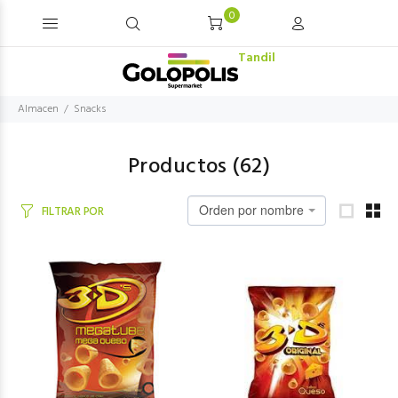
0
Tandil
Almacen
Snacks
Productos (
62
)
Orden por nombre
FILTRAR POR