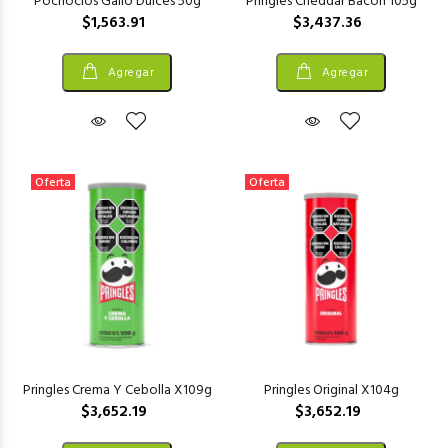
Pochoclos Gallo Dulces 50g
Pringles Cheddar Bacon 105g
$1,563.91
$3,437.36
Agregar
Agregar
Oferta
Oferta
Pringles Crema Y Cebolla X109g
Pringles Original X104g
$3,652.19
$3,652.19