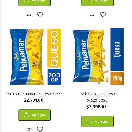
Agregar
Agregar
Palito Pehuamar C/queso X165g
Palitos Pehua.queso
$2,731.80
6x620(0093)
$7,398.65
Agregar
Agregar