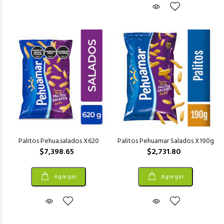
Palitos Pehua.salados X620
Palitos Pehuamar Salados X190g
$7,398.65
$2,731.80
Agregar
Agregar