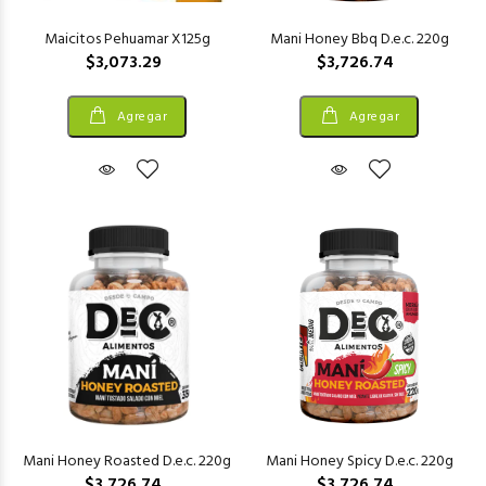
Maicitos Pehuamar X125g
Mani Honey Bbq D.e.c. 220g
$3,073.29
$3,726.74
Agregar
Agregar
Mani Honey Roasted D.e.c. 220g
Mani Honey Spicy D.e.c. 220g
$3,726.74
$3,726.74