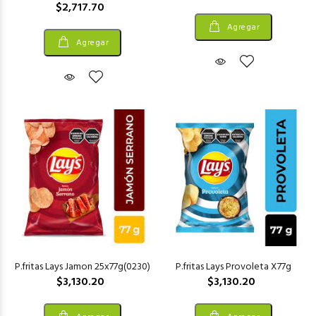
$2,717.70
Agregar
Agregar
P.fritas Lays Jamon 25x77g(0230)
P.fritas Lays Provoleta X77g
$3,130.20
$3,130.20