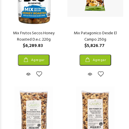
Mix Frutos Secos Honey
Mix Patagonico Desde El
Roasted D.e.c. 220g
Campo 250g
$6,289.83
$5,826.77
Agregar
Agregar