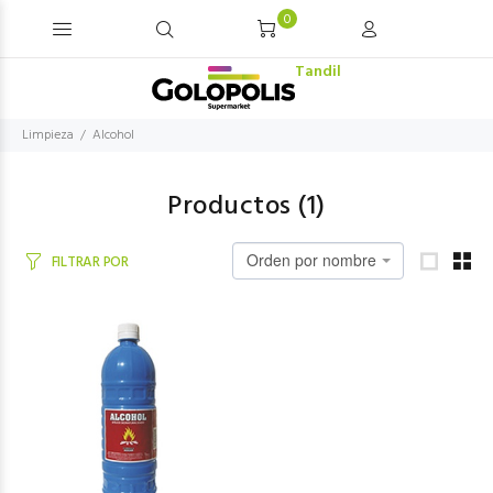
0
Tandil
Limpieza
Alcohol
Productos (
1
)
Orden por nombre
FILTRAR POR