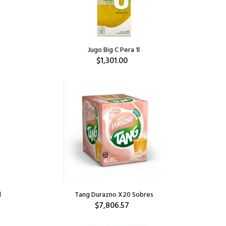
Jugo Big C Pera 1l
$1,301.00
l
Tang Durazno X20 Sobres
$7,806.57