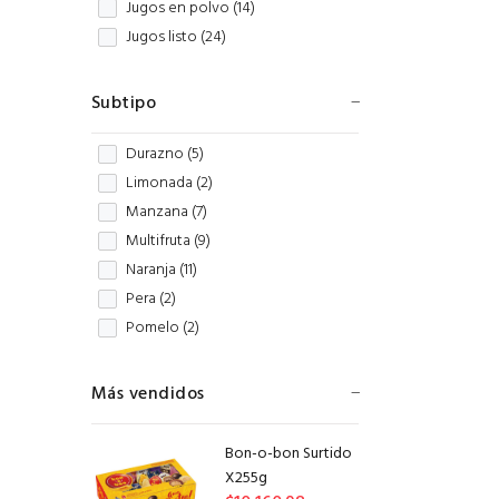
Jugos en polvo (
14
)
Jugos listo (
24
)
Subtipo
Durazno (
5
)
Limonada (
2
)
Manzana (
7
)
Multifruta (
9
)
Naranja (
11
)
Pera (
2
)
Pomelo (
2
)
Más vendidos
Bon-o-bon Surtido
X255g