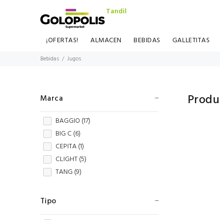
Tandil
¡OFERTAS!
ALMACEN
BEBIDAS
GALLETITAS
Bebidas
Jugos
Produ
Marca
BAGGIO (
17
)
BIG C (
6
)
CEPITA (
1
)
CLIGHT (
5
)
TANG (
9
)
Tipo