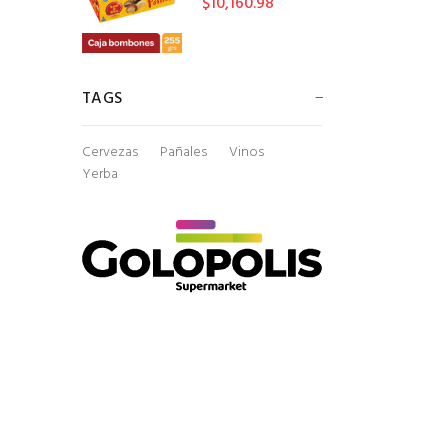
$10,160.98
TAGS
Cervezas
Pañales
Vinos
Yerba