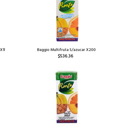
X1l
Baggio Multifruta S/azucar X200
$536.36