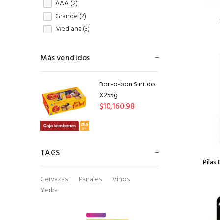
AAA (
2
)
Grande (
2
)
Mediana (
3
)
Más vendidos
Bon-o-bon Surtido
X255g
$10,160.98
TAGS
Pilas 
Cervezas
Pañales
Vinos
Yerba