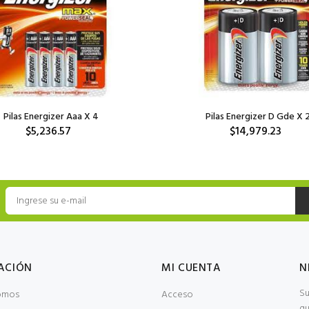
Pilas Energizer Aaa X 4
Pilas Energizer D Gde X 
$5,236.57
$14,979.23
ACIÓN
MI CUENTA
N
Su
omos
Acceso
qu