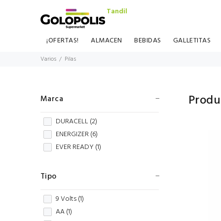
Tandil
¡OFERTAS!
ALMACEN
BEBIDAS
GALLETITAS
Varios
Pilas
Produ
Marca
DURACELL (
2
)
ENERGIZER (
6
)
EVER READY (
1
)
Tipo
9 Volts (
1
)
AA (
1
)