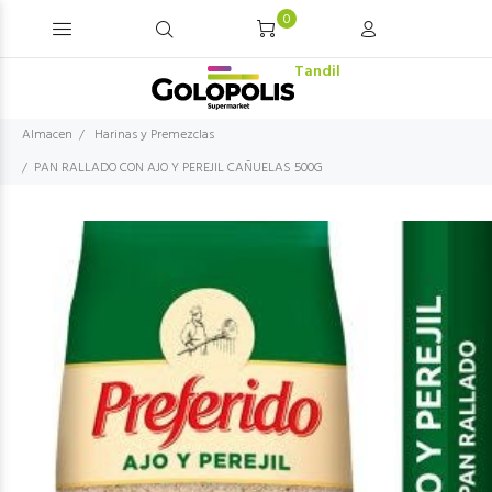
0
Tandil
Almacen
Harinas y Premezclas
PAN RALLADO CON AJO Y PEREJIL CAÑUELAS 500G